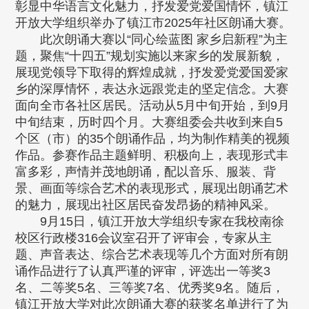
彰显中华语言文化魅力，抒发爱党爱国情怀，镇江
开放大学组织举办了镇江市2025年社区朗诵大赛。
此次朗诵大赛以“同心绘蓝图 家乡启新程”为主
题，聚焦“十四五”规划实施以来家乡的发展新貌，
展现党领导下取得的辉煌成就，抒发爱党爱国爱家
乡的深厚情怀，表达永远跟党走的坚定信念。大赛
面向全市各社区居民。活动从5月中旬开始，到9月
中旬结束，历时四个月。大赛组委会共收到来自5
个区（市）的35个朗诵作品，均为制作精美的视频
作品。参赛作品主题鲜明、积极向上，表现形式丰
富多彩，声情并茂地朗诵，配以音乐、服装、背
景、画面等综合艺术的表现形式，展现出朗诵艺术
的魅力，展现出社区居民奋发昂扬的精神风采。
9月15日，镇江开放大学组织专家在我校南徐
校区行政楼316会议室召开了评审会，专家从主
题、声音表达、综合艺术表现等几个方面对所有朗
诵作品进行了认真严谨的评审，评选出一等奖3
名、二等奖5名、三等奖7名、优秀奖9名。随后，
镇江开放大学对此次朗诵大赛的获奖名单进行了为